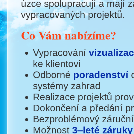
úzce spolupracují a mají 
vypracovaných projektů.
Co Vám nabízíme?
Vypracování
vizualiza
ke klientovi
Odborné
poradenství
o
systémy zahrad
Realizace projektů prov
Dokončení a předání p
Bezproblémový záruční
Možnost
3‒leté záruky